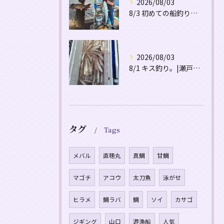
2026/08/03
8/3 初めての船釣り。|瀬戸内・山口・周南【遊漁船直穂丸】
2026/08/03
8/1 キス釣り。|瀬戸内・山口・周南【遊漁船直穂丸】
タグ
Tags
メバル
直穂丸
真鯛
甘鯛
マゴチ
アコウ
太刀魚
泳がせ
ヒラメ
鯛ラバ
鯛
ソイ
カサゴ
ジギング
山口
遊漁船
人気