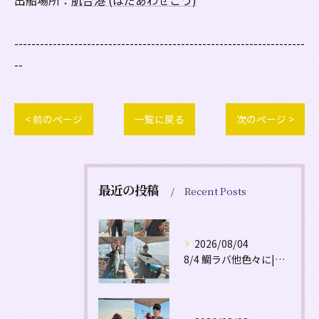
出船場所：
肌合港 (はだあわせこう)
--------------------------------------------------------------------
--
< 前のページ
一覧に戻る
次のページ >
最近の投稿
Recent Posts
2026/08/04
8/4 鯛ラバ他色々に|瀬戸内・山口・周南【遊漁船直穂丸】