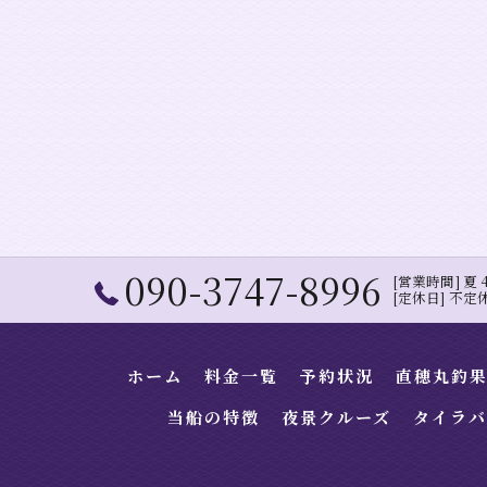
090-3747-8996
[営業時間] 夏 4:0
[定休日] 不
ホーム
料金一覧
予約状況
直穂丸釣
当船の特徴
夜景クルーズ
タイラバ