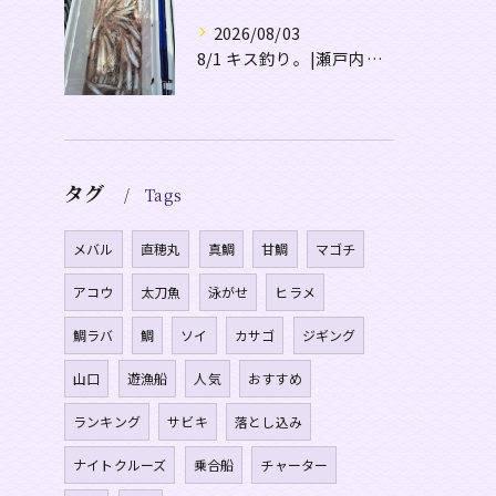
2026/08/03
8/1 キス釣り。|瀬戸内・山口・周南【遊漁船直穂丸】
タグ
Tags
メバル
直穂丸
真鯛
甘鯛
マゴチ
アコウ
太刀魚
泳がせ
ヒラメ
鯛ラバ
鯛
ソイ
カサゴ
ジギング
山口
遊漁船
人気
おすすめ
ランキング
サビキ
落とし込み
ナイトクルーズ
乗合船
チャーター