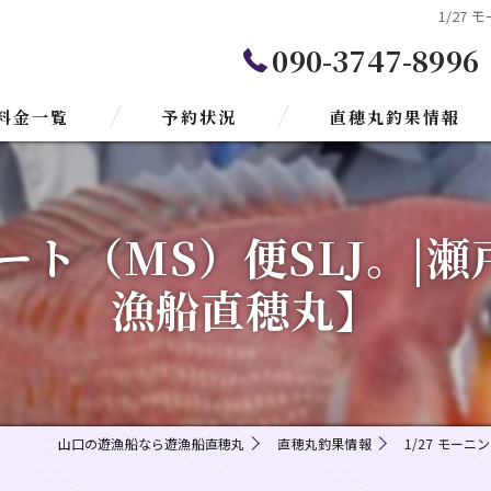
1/27
090-3747-8996
料金一覧
予約状況
直穂丸釣果情報
青物
ョート（MS）便SLJ。
マゴチ
漁船直穂丸】
太刀魚
ヒラメ
真鯛
山口の遊漁船なら遊漁船直穂丸
直穂丸釣果情報
1/27 モー
クログチ