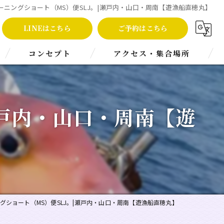
 モーニングショート（MS）便SLJ。|瀬戸内・山口・周南【遊漁船直穂丸】
LINEはこちら
ご予約はこちら
コンセプト
アクセス・集合場所
当船の特徴
|瀬戸内・山口・周南【遊
夜景クルーズ
タイラバ
キャスティング
ニングショート（MS）便SLJ。|瀬戸内・山口・周南【遊漁船直穂丸】