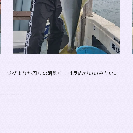
た。ジグよりか周りの餌釣りには反応がいいみたい。
-------------