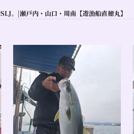
甘鯛
）便SLJ。|瀬戸内・山口・周南【遊漁船直穂丸】
魚種一覧
PHOTO