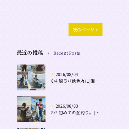
次のページ >
最近の投稿
Recent Posts
2026/08/04
8/4 鯛ラバ他色々に|瀬戸内・山口・周南【遊漁船直穂丸】
2026/08/03
8/3 初めての船釣り。|瀬戸内・山口・周南【遊漁船直穂丸】